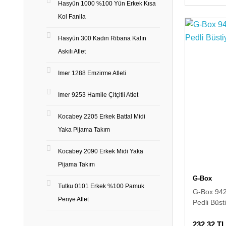
Hasyün 1000 %100 Yün Erkek Kısa
Kol Fanila
Hasyün 300 Kadın Ribana Kalın
Askılı Atlet
Imer 1288 Emzirme Atleti
Imer 9253 Hami̇le Çitçitli Atlet
Kocabey 2205 Erkek Battal Midi
Yaka Pijama Takım
Kocabey 2090 Erkek Midi Yaka
Pijama Takım
G-Box
Tutku 0101 Erkek %100 Pamuk
G-Box 94
Penye Atlet
Pedli Büst
232,32 TL