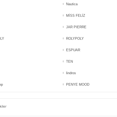
Nautica
MİSS FELİZ
JAR PIERRE
LY
ROLYPOLY
ESPUAR
TEN
lindros
ep
PENYE MOOD
kiler