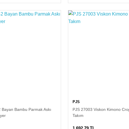
PJS
2 Bayan Bambu Parmak Askı
PJS 27003 Viskon Kimono Crop
iyer
Takım
1.692,79 TL