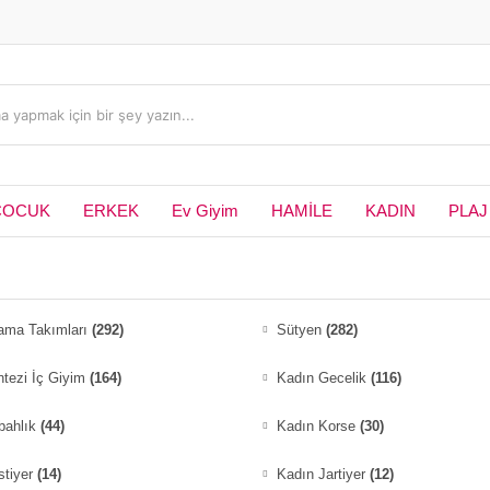
ÇOCUK
ERKEK
Ev Giyim
HAMİLE
KADIN
PLAJ
jama Takımları
(292)
Sütyen
(282)
tezi İç Giyim
(164)
Kadın Gecelik
(116)
bahlık
(44)
Kadın Korse
(30)
stiyer
(14)
Kadın Jartiyer
(12)