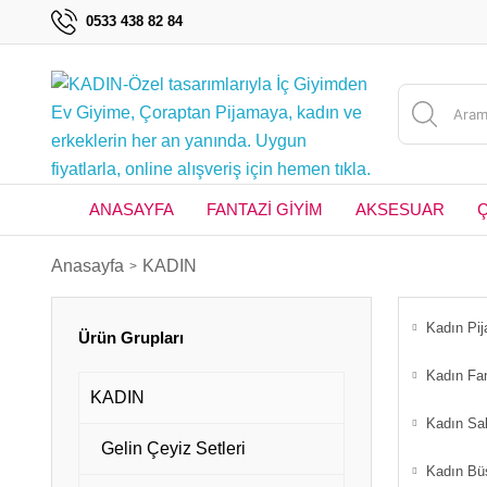
0533 438 82 84
ANASAYFA
FANTAZİ GİYİM
AKSESUAR
Anasayfa
KADIN
Kadın Pi
Ürün Grupları
Kadın Fan
KADIN
Kadın Sa
Gelin Çeyiz Setleri
Kadın Bü