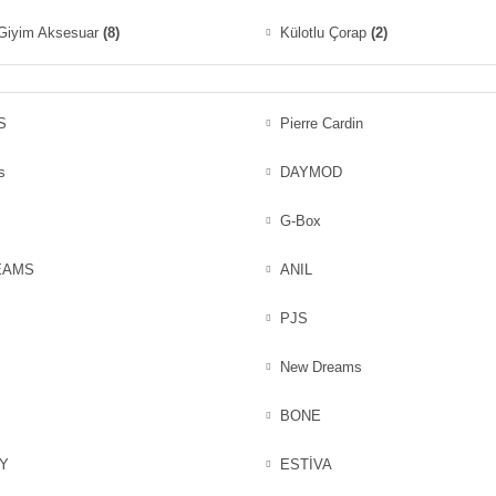
 Giyim Aksesuar
(8)
Külotlu Çorap
(2)
S
Pierre Cardin
s
DAYMOD
G-Box
EAMS
ANIL
PJS
New Dreams
BONE
Y
ESTİVA