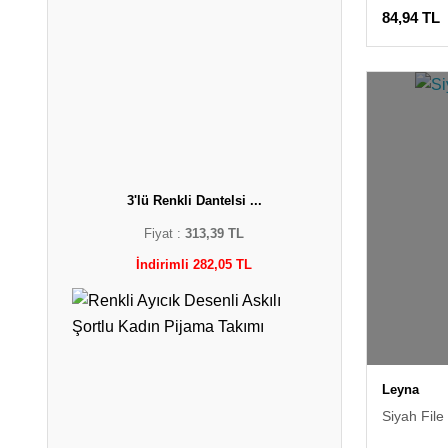
84,94 TL
3'lü Renkli Dantelsi ...
Fiyat :
313,39 TL
İndirimli 282,05 TL
Leyna
Siyah File