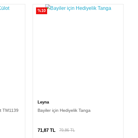
%10
Leyna
lot TM1139
Bayiler için Hediyelik Tanga
71,87 TL
79,86 TL