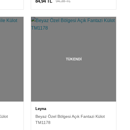
84,94 TL
94,38 TL
TÜKENDİ
Leyna
Külot
Beyaz Özel Bölgesi Açık Fantazi Külot
TM1178