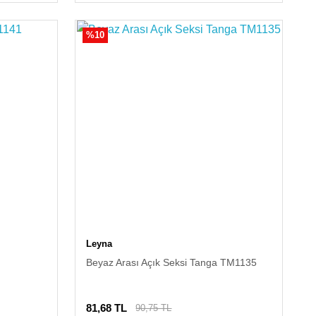
%10
Leyna
Beyaz Arası Açık Seksi Tanga TM1135
81,68 TL
90,75 TL