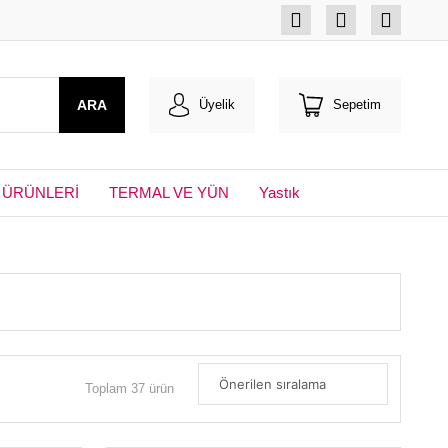
ARA
Üyelik
Sepetim
 ÜRÜNLERİ
TERMAL VE YÜN
Yastık
Toplam 37 ürün