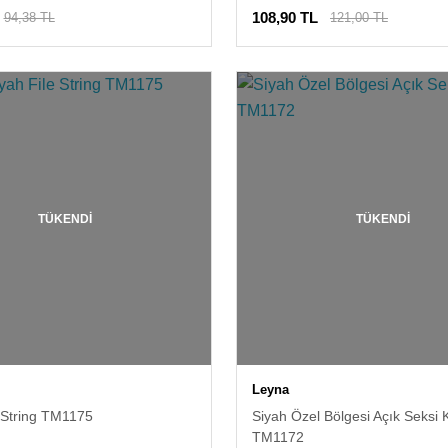
108,90 TL
94,38 TL
121,00 TL
TÜKENDİ
TÜKENDİ
Leyna
 String TM1175
Siyah Özel Bölgesi Açık Seksi 
TM1172