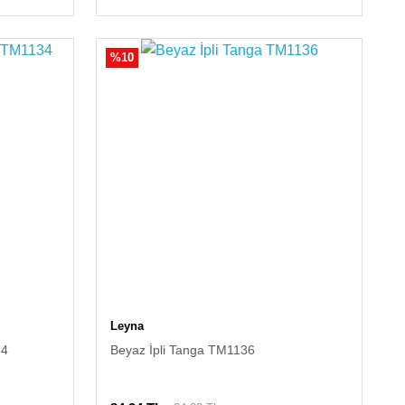
%10
Leyna
34
Beyaz İpli Tanga TM1136