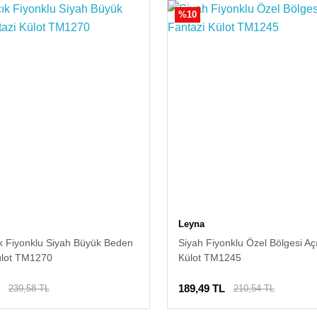
%10
Leyna
ık Fiyonklu Siyah Büyük Beden
Siyah Fiyonklu Özel Bölgesi Aç
ülot TM1270
Külot TM1245
189,49 TL
239,58 TL
210,54 TL