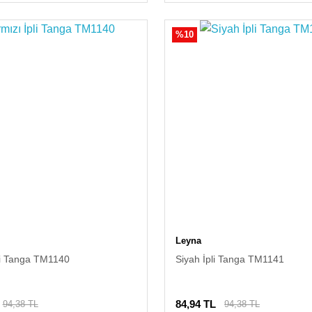
%10
Leyna
li Tanga TM1140
Siyah İpli Tanga TM1141
84,94 TL
94,38 TL
94,38 TL