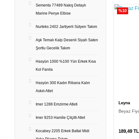
Sementa 77489 Nakış Detaylı
%10
Marine Penye Elbise
Nurteks 2402 Jartiyerli Sütyen Takım
Aşk Temalı Kalp Desenli Siyah Saten
Şortlu Gecelik Takım
Hasyün 1000 %100 Yün Erkek Kısa
Kol Fanila
Hasyün 300 Kadın Ribana Kalın
Askılı Atlet
Leyna
Imer 1288 Emzirme Atleti
Beyaz Fiy
Imer 9253 Hami̇le Çitçitli Atlet
189,49 TL
Kocabey 2205 Erkek Battal Midi