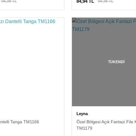
84,94 TL
94,38 TL
94,38 TL
TÜKENDİ
Leyna
antelli Tanga TM1166
Özel Bölgesi Açık Fantazi File 
TM1179