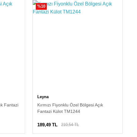
%10
Leyna
ık Fantazi
Kırmızı Fiyonklu Özel Bölgesi Açık
Fantazi Külot TM1244
189,49 TL
210,54 TL