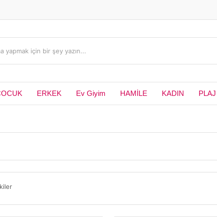
ÇOCUK
ERKEK
Ev Giyim
HAMİLE
KADIN
PLAJ
kiler