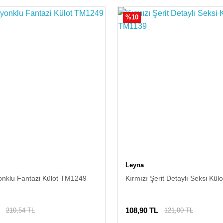
%10
Leyna
onklu Fantazi Külot TM1249
Kırmızı Şerit Detaylı Seksi Kü
108,90 TL
210,54 TL
121,00 TL