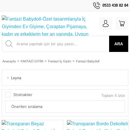
0533 438 82 84
ARA
Anasayfa
FANTAZİ GİYİM
Fantazi İç Giyim
Fantazi Babydoll
Leyna
Stoktakiler
Toplam 4 ürün