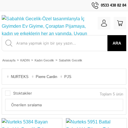
0533 438 82 84
ARA
Anasayfa
KADIN
Kadın Gecelik
Sabahlık Gecelik
NURTEKS
Pierre Cardin
PJS
Stoktakiler
Toplam 5 ürün