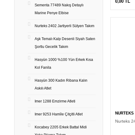
0,00 TL
Sementa 77489 Nakış Detaylı
Marine Penye Elbise
Nurteks 2402 Jartiyerli Sütyen Takım
Aşk Temalı Kalp Desenli Siyah Saten
Şortlu Gecelik Takım
Hasyün 1000 %100 Yün Erkek Kısa
Kol Fanila
Hasyün 300 Kadın Ribana Kalın
Askılı Atlet
Imer 1288 Emzirme Atleti
NURTEKS
Imer 9253 Hami̇le Çitçitli Atlet
Nurteks 24
Kocabey 2205 Erkek Battal Midi