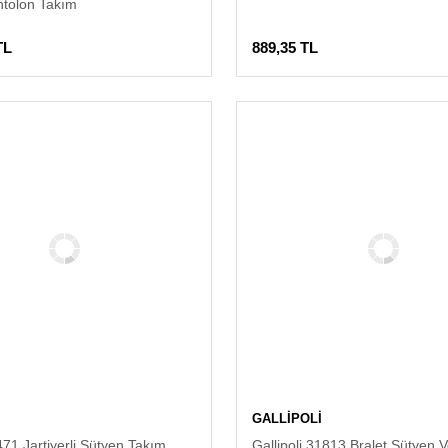
ntolon Takım
TL
889,35 TL
GALLİPOLİ
71 Jartiyerli Sütyen Takım
Gallipoli 31813 Bralet Sütyen 