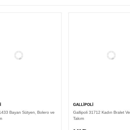
İ
GALLİPOLİ
31433 Bayan Sütyen, Bolero ve
Gallipoli 31712 Kadın Bralet Ve
ım
Takım