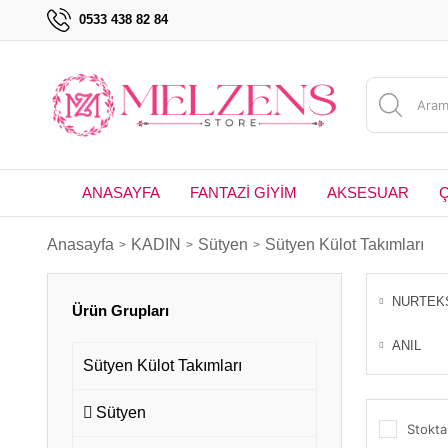
0533 438 82 84
ANASAYFA
FANTAZİ GİYİM
AKSESUAR
Anasayfa
KADIN
Sütyen
Sütyen Külot Takımları
NURTEK
Ürün Grupları
ANIL
Sütyen Külot Takımları
Sütyen
Stokta