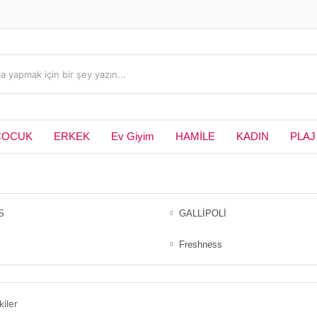
ÇOCUK
ERKEK
Ev Giyim
HAMİLE
KADIN
PLAJ
S
GALLİPOLİ
Freshness
kiler