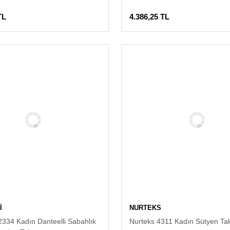
TL
4.386,25 TL
İ
NURTEKS
32334 Kadın Danteelli Sabahlık
Nurteks 4311 Kadın Sütyen Ta