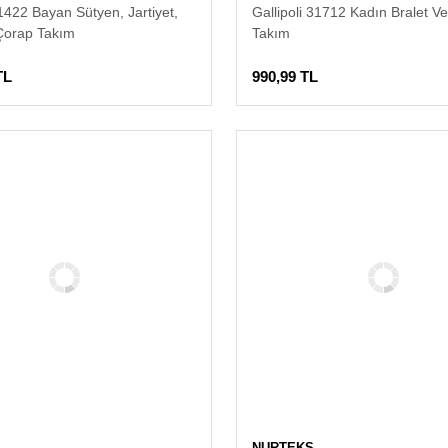
31422 Bayan Sütyen, Jartiyet,
Gallipoli 31712 Kadın Bralet Ve
 Çorap Takım
Takım
TL
990,99 TL
NURTEKS