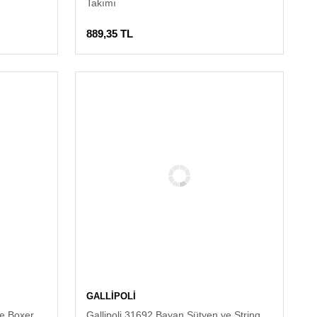
Takımı
889,35 TL
GALLİPOLİ
Ve Boxer
Gallipoli 31692 Bayan Sütyen ve String