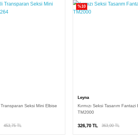
%10
Leyna
i Transparan Seksi Mini Elbise
Kırmızı Seksi Tasarım Fantazi 
TM2000
326,70 TL
453,75 TL
363,00 TL