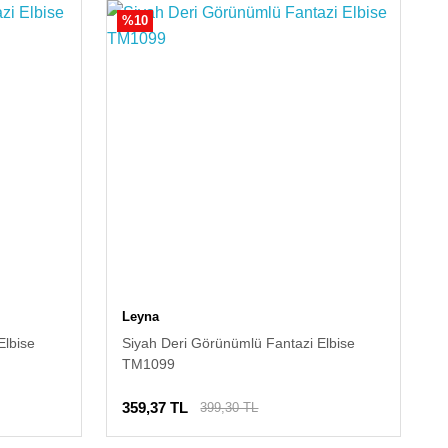
%10
Leyna
Elbise
Siyah Deri Görünümlü Fantazi Elbise
TM1099
359,37 TL
399,30 TL