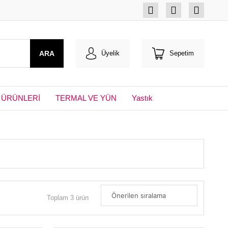
ARA
Üyelik
Sepetim
 ÜRÜNLERİ
TERMAL VE YÜN
Yastık
Toplam 3 ürün