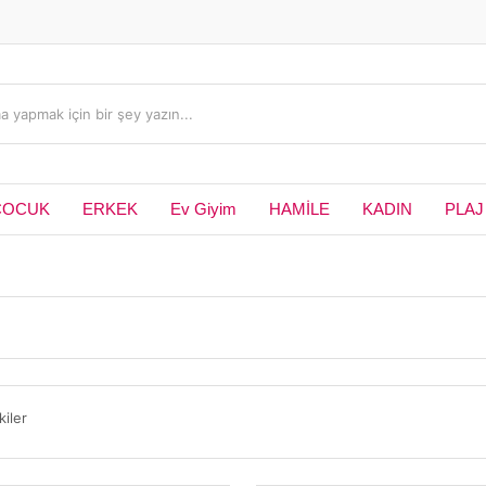
ÇOCUK
ERKEK
Ev Giyim
HAMİLE
KADIN
PLAJ
kiler