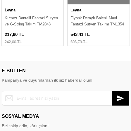
Leyna
Leyna
Kırmızı Dantelli Fantazi Sütyen
Fiyonk Detaylı Balenli Mavi
ve G-String Takım TM2048
Fantazi Sütyen Takımı TM1354
217,80 TL
543,41 TL
242,00 TL
603,79 TL
E-BÜLTEN
Kampanya ve duyurulardan ilk siz haberdar olun!
SOSYAL MEDYA
Bizi takip edin, kârlı çıkın!