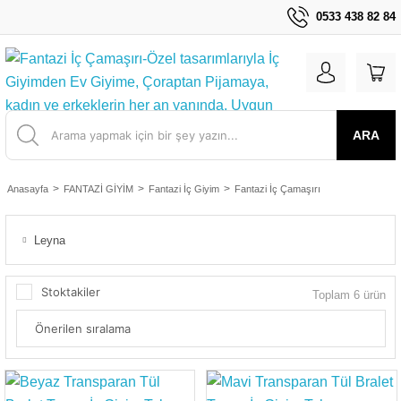
0533 438 82 84
ARA
Anasayfa
FANTAZİ GİYİM
Fantazi İç Giyim
Fantazi İç Çamaşırı
Leyna
Stoktakiler
Toplam 6 ürün