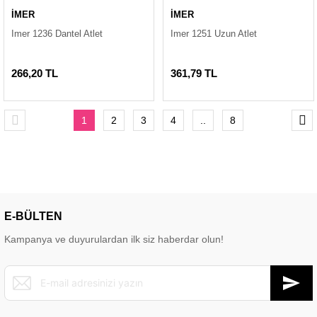
İMER
İMER
Imer 1236 Dantel Atlet
Imer 1251 Uzun Atlet
266,20 TL
361,79 TL
1
2
3
4
..
8
E-BÜLTEN
Kampanya ve duyurulardan ilk siz haberdar olun!