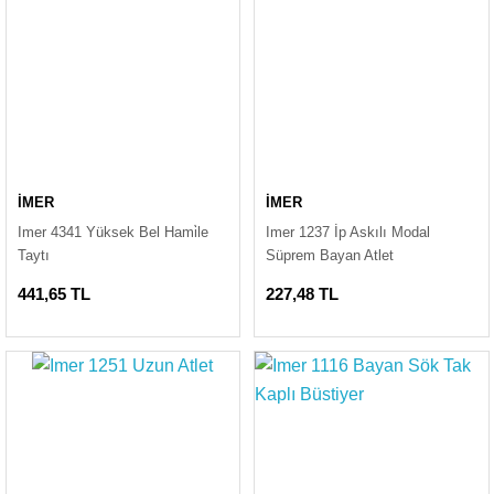
İMER
İMER
Imer 4341 Yüksek Bel Hami̇le
Imer 1237 İp Askılı Modal
Taytı
Süprem Bayan Atlet
441,65 TL
227,48 TL