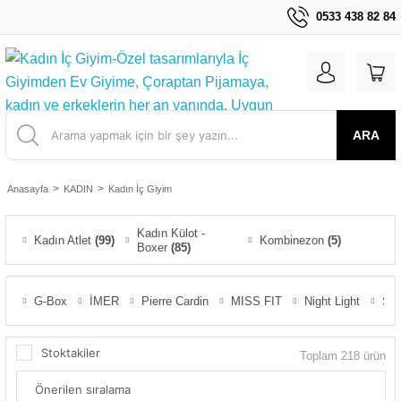
0533 438 82 84
ARA
Anasayfa
KADIN
Kadın İç Giyim
Kadın Külot -
Kadın Atlet
(99)
Kombinezon
(5)
Boxer
(85)
G-Box
İMER
Pierre Cardin
MISS FIT
Night Light
Sta
Stoktakiler
Toplam 218 ürün