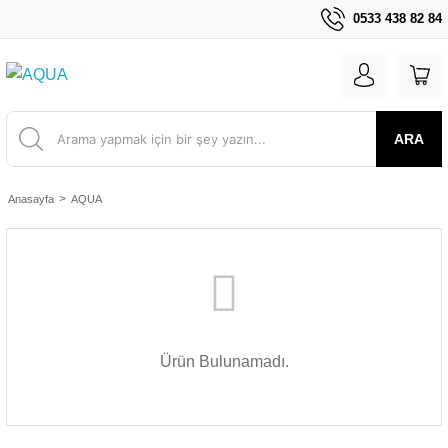
0533 438 82 84
ARA
Anasayfa
AQUA
Ürün Bulunamadı.