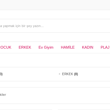
ÇOCUK
ERKEK
Ev Giyim
HAMİLE
KADIN
PLAJ
3)
ERKEK
(8)
kiler