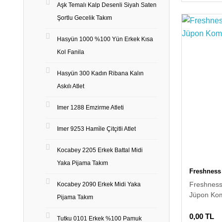
Aşk Temalı Kalp Desenli Siyah Saten
Şortlu Gecelik Takım
Hasyün 1000 %100 Yün Erkek Kısa
Kol Fanila
Hasyün 300 Kadın Ribana Kalın
Askılı Atlet
Imer 1288 Emzirme Atleti
Imer 9253 Hami̇le Çitçitli Atlet
Kocabey 2205 Erkek Battal Midi
Yaka Pijama Takım
Freshness
Freshness
Kocabey 2090 Erkek Midi Yaka
Jüpon Ko
Pijama Takım
0,00 TL
Tutku 0101 Erkek %100 Pamuk