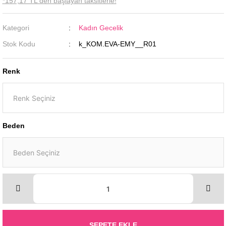
*157,17 TL den başlayan taksitlerle!
Kategori
Kadın Gecelik
Stok Kodu
k_KOM.EVA-EMY__R01
Renk
Beden
SEPETE EKLE