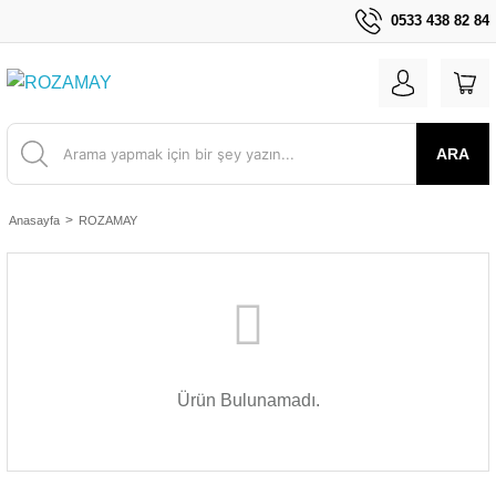
0533 438 82 84
ARA
Anasayfa
ROZAMAY
Ürün Bulunamadı.