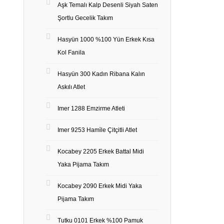
Aşk Temalı Kalp Desenli Siyah Saten
Şortlu Gecelik Takım
Hasyün 1000 %100 Yün Erkek Kısa
Kol Fanila
Hasyün 300 Kadın Ribana Kalın
Askılı Atlet
Imer 1288 Emzirme Atleti
Imer 9253 Hami̇le Çitçitli Atlet
Kocabey 2205 Erkek Battal Midi
Yaka Pijama Takım
Kocabey 2090 Erkek Midi Yaka
Pijama Takım
Tutku 0101 Erkek %100 Pamuk