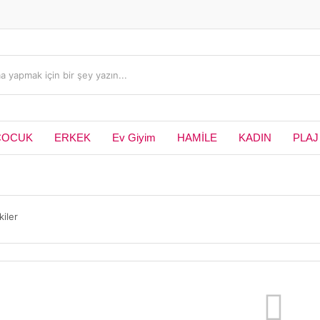
ÇOCUK
ERKEK
Ev Giyim
HAMİLE
KADIN
PLAJ
kiler