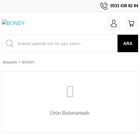
0533 438 82 84
ARA
Anasayfa
BONDY
Ürün Bulunamadı.