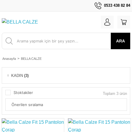
0533 438 82 84
ARA
Anasayfa
BELLA CALZE
KADIN
(3)
Stoktakiler
Toplam 3 ürün