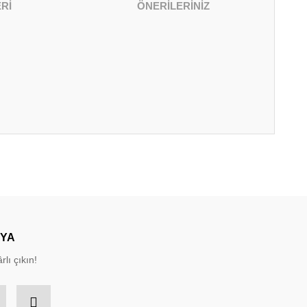
Rİ
ÖNERİLERİNİZ
irsiniz.
DYA
rlı çıkın!