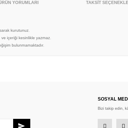
ÜRÜN YORUMLARI
TAKSİT SEÇENEKLE
sarak kurutunuz.
 ve içeriği kesinlikle yazmaz.
 değişim bulunmamaktadır.
larda yetersiz gördüğünüz noktaları öneri formunu kullanarak tarafımıza iletebil
Bu ürüne ilk yorumu siz yapın!
Yorum Yaz
SOSYAL ME
Bizi takip edin, kâ