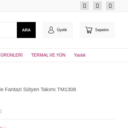
ARA
Üyelik
Sepetim
 ÜRÜNLERİ
TERMAL VE YÜN
Yastık
ile Fantazi Sütyen Takımı TM1308
!