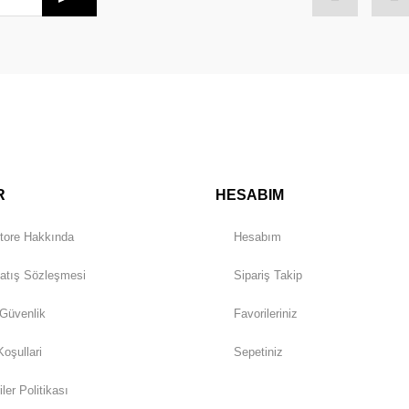
Gönder
R
HESABIM
tore Hakkında
Hesabım
atış Sözleşmesi
Sipariş Takip
 Güvenlik
Favorileriniz
Koşullari
Sepetiniz
iler Politikası