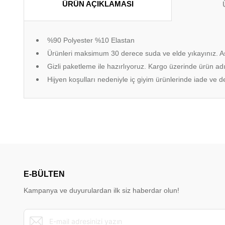
ÜRÜN AÇIKLAMASI
%90 Polyester %10 Elastan
Ürünleri maksimum 30 derece suda ve elde yıkayınız. A
Gizli paketleme ile hazırlıyoruz. Kargo üzerinde ürün adı
Hijyen koşulları nedeniyle iç giyim ürünlerinde iade ve
Bu ürünün fiyat bilgisi, resim, ürün açıklamalarında ve diğer konu
Görüş ve önerileriniz için teşekkür ederiz.
Ürün resmi kalitesiz, bozuk veya görüntülenemiyor.
Ürün açıklamasında eksik bilgiler bulunuyor.
E-BÜLTEN
Ürün bilgilerinde hatalar bulunuyor.
Kampanya ve duyurulardan ilk siz haberdar olun!
Ürün fiyatı diğer sitelerden daha pahalı.
Bu ürüne benzer farklı alternatifler olmalı.