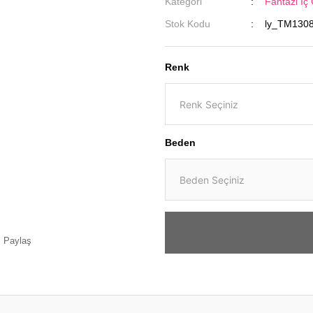
Kategori
Fantazi İç
Stok Kodu
ly_TM130
Renk
Beden
Paylaş