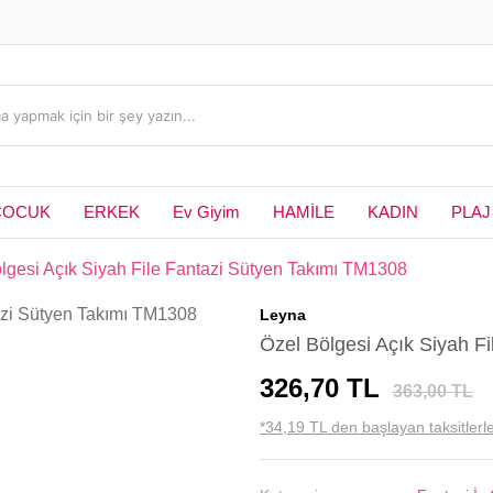
ÇOCUK
ERKEK
Ev Giyim
HAMİLE
KADIN
PLAJ
lgesi Açık Siyah File Fantazi Sütyen Takımı TM1308
Leyna
Özel Bölgesi Açık Siyah F
326,70 TL
363,00 TL
*34,19 TL den başlayan taksitlerle