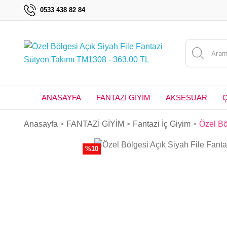
0533 438 82 84
ANASAYFA
FANTAZİ GİYİM
AKSESUAR
Anasayfa
FANTAZİ GİYİM
Fantazi İç Giyim
Özel Bö
%10