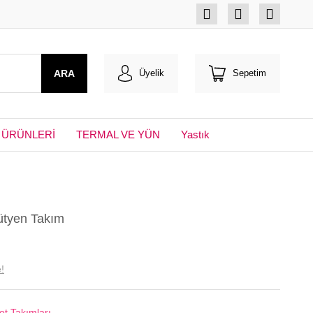
ARA
Üyelik
Sepetim
 ÜRÜNLERİ
TERMAL VE YÜN
Yastık
ütyen Takım
!
ot Takımları