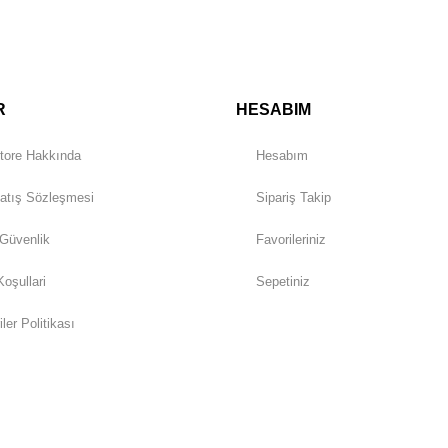
Gönder
R
HESABIM
tore Hakkında
Hesabım
atış Sözleşmesi
Sipariş Takip
 Güvenlik
Favorileriniz
Koşullari
Sepetiniz
iler Politikası