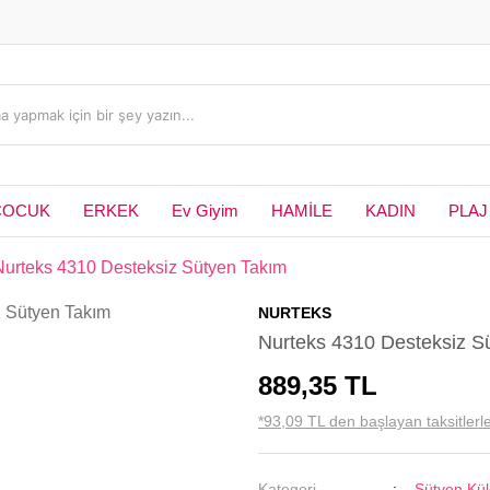
ÇOCUK
ERKEK
Ev Giyim
HAMİLE
KADIN
PLAJ
Nurteks 4310 Desteksiz Sütyen Takım
NURTEKS
Nurteks 4310 Desteksiz S
889,35 TL
*93,09 TL den başlayan taksitlerle
Kategori
Sütyen Kül