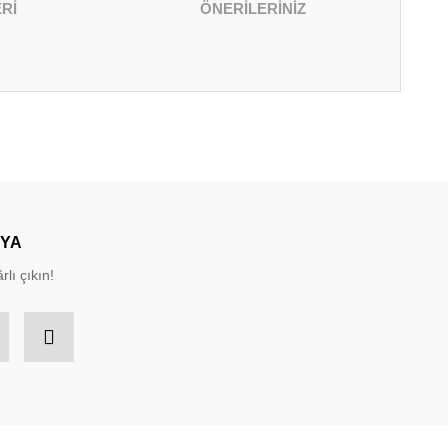
Rİ
ÖNERİLERİNİZ
irsiniz.
DYA
rlı çıkın!