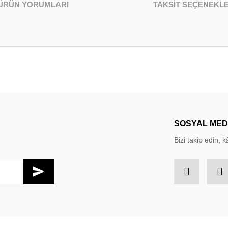
ÜRÜN YORUMLARI
TAKSİT SEÇENEKLE
larda yetersiz gördüğünüz noktaları öneri formunu kullanarak tarafımıza iletebil
Bu ürüne ilk yorumu siz yapın!
Yorum Yaz
SOSYAL ME
Bizi takip edin, kâ