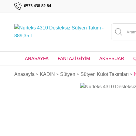
0533 438 82 84
ANASAYFA
FANTAZİ GİYİM
AKSESUAR
Anasayfa
KADIN
Sütyen
Sütyen Külot Takımları