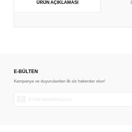
ÜRÜN AÇIKLAMASI
Bu ürünün fiyat bilgisi, resim, ürün açıklamalarında ve diğer konu
Görüş ve önerileriniz için teşekkür ederiz.
Ürün resmi kalitesiz, bozuk veya görüntülenemiyor.
Ürün açıklamasında eksik bilgiler bulunuyor.
E-BÜLTEN
Ürün bilgilerinde hatalar bulunuyor.
Kampanya ve duyurulardan ilk siz haberdar olun!
Ürün fiyatı diğer sitelerden daha pahalı.
Bu ürüne benzer farklı alternatifler olmalı.