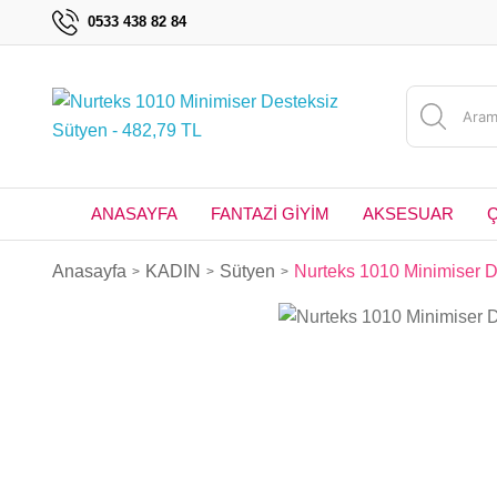
0533 438 82 84
ANASAYFA
FANTAZİ GİYİM
AKSESUAR
Anasayfa
KADIN
Sütyen
Nurteks 1010 Minimiser D