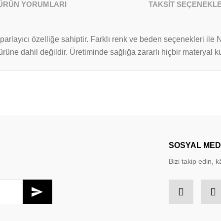
ÜRÜN YORUMLARI
TAKSİT SEÇENEKLE
yıcı özelliğe sahiptir. Farklı renk ve beden seçenekleri ile N
t ürüne dahil değildir. Üretiminde sağlığa zararlı hiçbir materyal
larda yetersiz gördüğünüz noktaları öneri formunu kullanarak tarafımıza iletebil
Bu ürüne ilk yorumu siz yapın!
Yorum Yaz
SOSYAL ME
Bizi takip edin, kâ