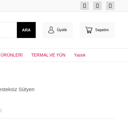
ARA
Üyelik
Sepetim
 ÜRÜNLERİ
TERMAL VE YÜN
Yastık
esteksiz Sütyen
!