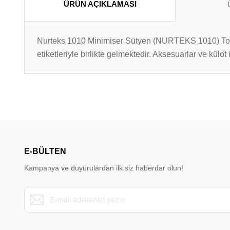
ÜRÜN AÇIKLAMASI
Nurteks 1010 Minimiser Sütyen (NURTEKS 1010) Toparla
etiketleriyle birlikte gelmektedir. Aksesuarlar ve külo
Bu ürünün fiyat bilgisi, resim, ürün açıklamalarında ve diğer konu
Görüş ve önerileriniz için teşekkür ederiz.
Ürün resmi kalitesiz, bozuk veya görüntülenemiyor.
Ürün açıklamasında eksik bilgiler bulunuyor.
E-BÜLTEN
Ürün bilgilerinde hatalar bulunuyor.
Kampanya ve duyurulardan ilk siz haberdar olun!
Ürün fiyatı diğer sitelerden daha pahalı.
Bu ürüne benzer farklı alternatifler olmalı.