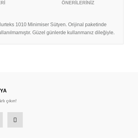
Rİ
ÖNERİLERİNİZ
urteks 1010 Minimiser Sütyen. Orijinal paketinde
 kullanılmamıştır. Güzel günlerde kullanmanız dileğiyle.
irsiniz.
DYA
rlı çıkın!