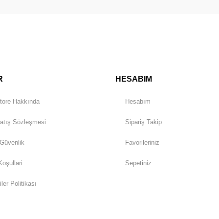
Gönder
R
HESABIM
tore Hakkında
Hesabım
atış Sözleşmesi
Sipariş Takip
 Güvenlik
Favorileriniz
Koşullari
Sepetiniz
iler Politikası