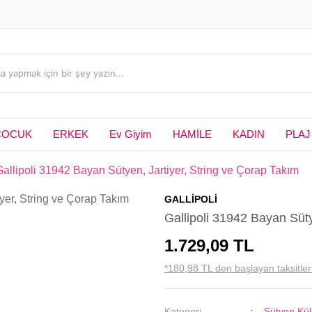
ÇOCUK
ERKEK
Ev Giyim
HAMİLE
KADIN
PLAJ
Gallipoli 31942 Bayan Sütyen, Jartiyer, String ve Çorap Takım
GALLİPOLİ
Gallipoli 31942 Bayan Süty
1.729,09 TL
*180,98 TL den başlayan taksitler
Kategori
Sütyen Kül