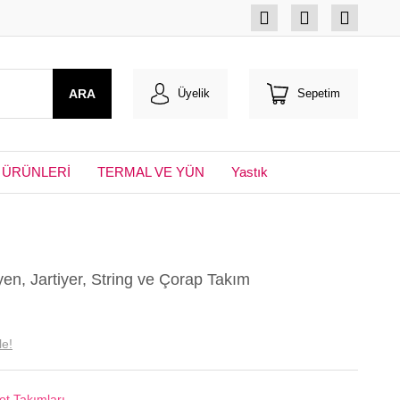
ARA
Üyelik
Sepetim
 ÜRÜNLERİ
TERMAL VE YÜN
Yastık
en, Jartiyer, String ve Çorap Takım
le!
ot Takımları