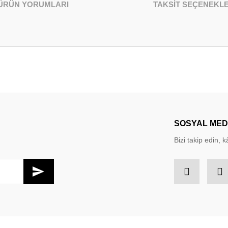
ÜRÜN YORUMLARI
TAKSİT SEÇENEKLE
larda yetersiz gördüğünüz noktaları öneri formunu kullanarak tarafımıza iletebil
Bu ürüne ilk yorumu siz yapın!
Yorum Yaz
SOSYAL ME
Bizi takip edin, kâ