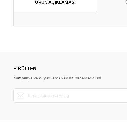
ÜRÜN AÇIKLAMASI
Bu ürünün fiyat bilgisi, resim, ürün açıklamalarında ve diğer konu
Görüş ve önerileriniz için teşekkür ederiz.
Ürün resmi kalitesiz, bozuk veya görüntülenemiyor.
Ürün açıklamasında eksik bilgiler bulunuyor.
E-BÜLTEN
Ürün bilgilerinde hatalar bulunuyor.
Kampanya ve duyurulardan ilk siz haberdar olun!
Ürün fiyatı diğer sitelerden daha pahalı.
Bu ürüne benzer farklı alternatifler olmalı.