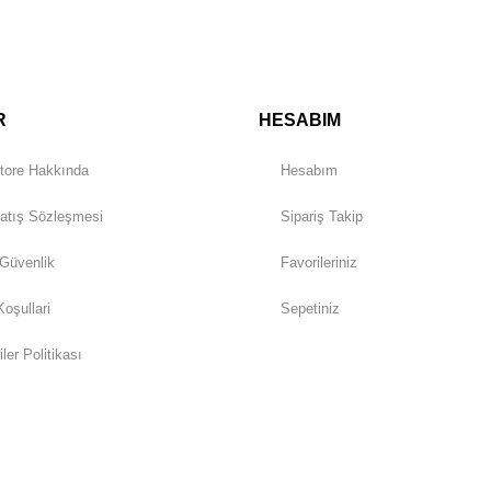
Gönder
R
HESABIM
tore Hakkında
Hesabım
atış Sözleşmesi
Sipariş Takip
 Güvenlik
Favorileriniz
Koşullari
Sepetiniz
iler Politikası