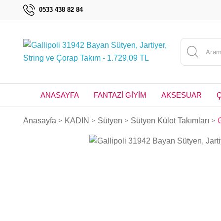
0533 438 82 84
ANASAYFA
FANTAZİ GİYİM
AKSESUAR
Anasayfa
KADIN
Sütyen
Sütyen Külot Takımları