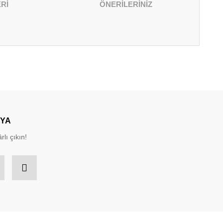
Rİ
ÖNERİLERİNİZ
irsiniz.
DYA
rlı çıkın!