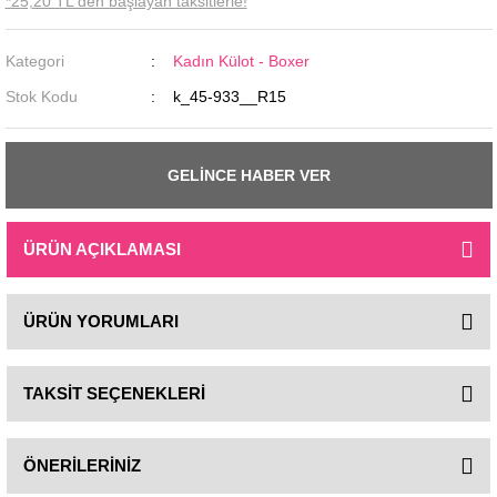
*25,20 TL den başlayan taksitlerle!
Kategori
Kadın Külot - Boxer
Stok Kodu
k_45-933__R15
GELİNCE HABER VER
ÜRÜN AÇIKLAMASI
ÜRÜN YORUMLARI
TAKSİT SEÇENEKLERİ
ÖNERİLERİNİZ