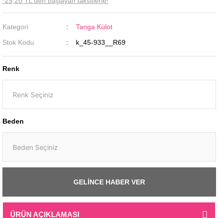
*25,20 TL den başlayan taksitlerle!
Kategori
Tanga Külot
Stok Kodu
k_45-933__R69
Renk
Beden
GELİNCE HABER VER
ÜRÜN AÇIKLAMASI