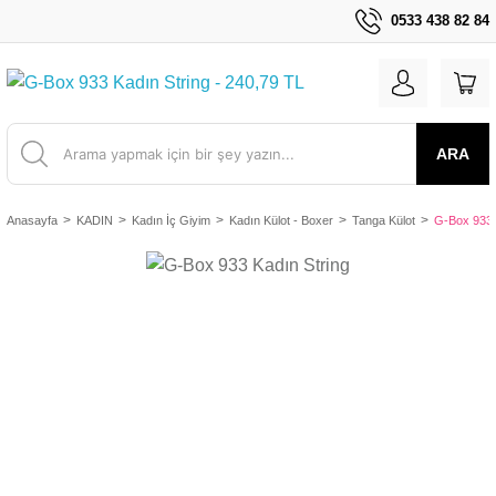
0533 438 82 84
ARA
Anasayfa
KADIN
Kadın İç Giyim
Kadın Külot - Boxer
Tanga Külot
G-Box 933 