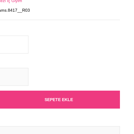
ezi İç Giyim
ams.8417__R03
SEPETE EKLE