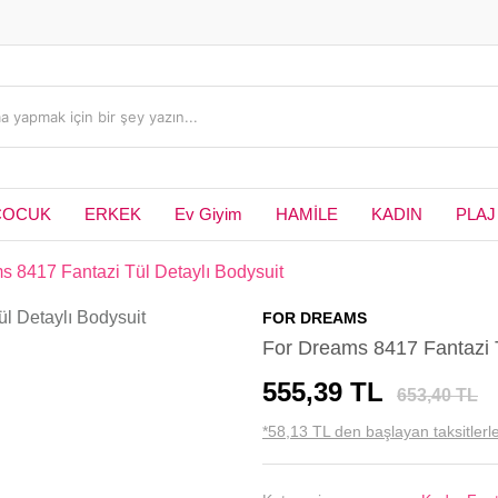
ÇOCUK
ERKEK
Ev Giyim
HAMİLE
KADIN
PLAJ
s 8417 Fantazi Tül Detaylı Bodysuit
FOR DREAMS
For Dreams 8417 Fantazi T
555,39 TL
653,40 TL
*58,13 TL den başlayan taksitlerle