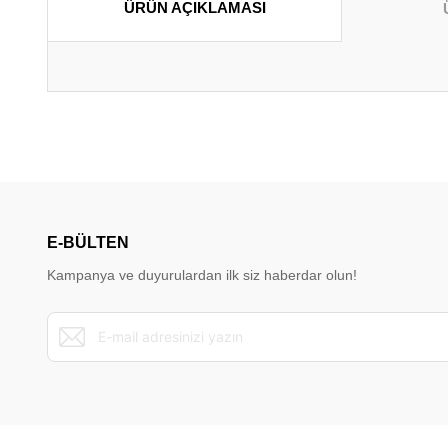
ÜRÜN AÇIKLAMASI
Bu ürünün fiyat bilgisi, resim, ürün açıklamalarında ve diğer konu
Görüş ve önerileriniz için teşekkür ederiz.
Ürün resmi kalitesiz, bozuk veya görüntülenemiyor.
Ürün açıklamasında eksik bilgiler bulunuyor.
E-BÜLTEN
Ürün bilgilerinde hatalar bulunuyor.
Kampanya ve duyurulardan ilk siz haberdar olun!
Ürün fiyatı diğer sitelerden daha pahalı.
Bu ürüne benzer farklı alternatifler olmalı.