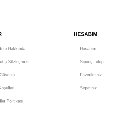
Gönder
R
HESABIM
tore Hakkında
Hesabım
atış Sözleşmesi
Sipariş Takip
 Güvenlik
Favorileriniz
Koşullari
Sepetiniz
iler Politikası