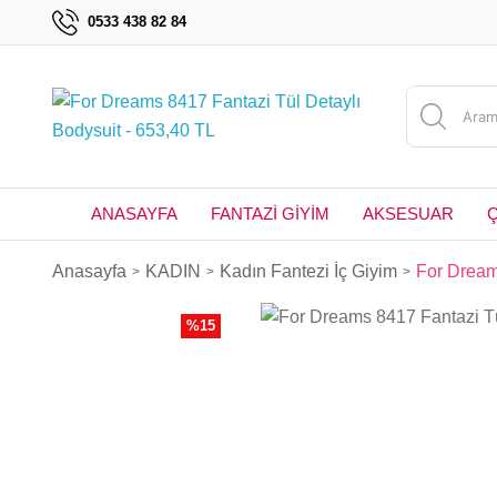
0533 438 82 84
ANASAYFA
FANTAZİ GİYİM
AKSESUAR
Anasayfa
KADIN
Kadın Fantezi İç Giyim
For Dream
%15