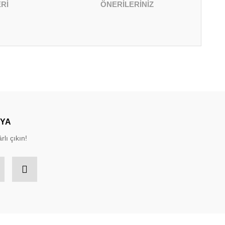
Rİ
ÖNERİLERİNİZ
irsiniz.
DYA
rlı çıkın!