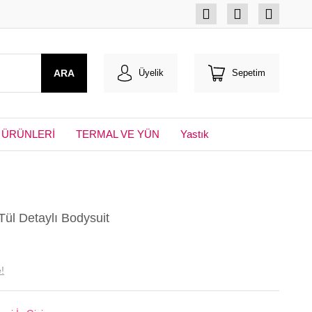
ARA
Üyelik
Sepetim
 ÜRÜNLERİ
TERMAL VE YÜN
Yastık
ül Detaylı Bodysuit
!