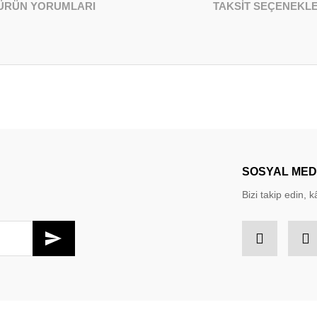
ÜRÜN YORUMLARI
TAKSİT SEÇENEKLE
larda yetersiz gördüğünüz noktaları öneri formunu kullanarak tarafımıza iletebil
Bu ürüne ilk yorumu siz yapın!
Yorum Yaz
SOSYAL ME
Bizi takip edin, kâ