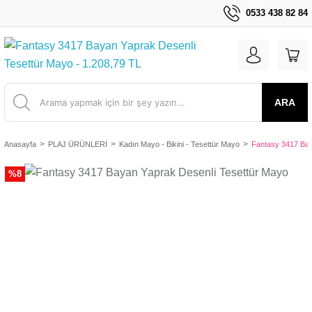
0533 438 82 84
ARA
Anasayfa
PLAJ ÜRÜNLERİ
Kadın Mayo - Bikini - Tesettür Mayo
Fantasy 3417 Bay
%8