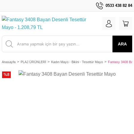
0533 438 82 84
ARA
Anasayfa
PLAJ ÜRÜNLERİ
Kadın Mayo - Bikini - Tesettür Mayo
Fantasy 3408 Bay
%8