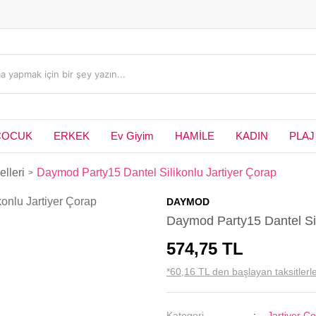
ÇOCUK
ERKEK
Ev Giyim
HAMİLE
KADIN
PLAJ
lleri
Daymod Party15 Dantel Silikonlu Jartiyer Çorap
DAYMOD
Daymod Party15 Dantel Sil
574,75 TL
*60,16 TL den başlayan taksitlerle
Kategori
Jartiyer Ç