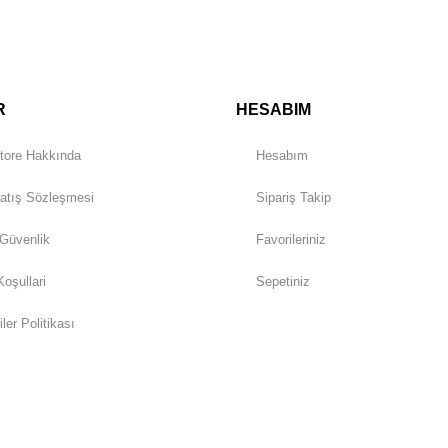
Gönder
R
HESABIM
tore Hakkında
Hesabım
atış Sözleşmesi
Sipariş Takip
 Güvenlik
Favorileriniz
Koşullari
Sepetiniz
iler Politikası