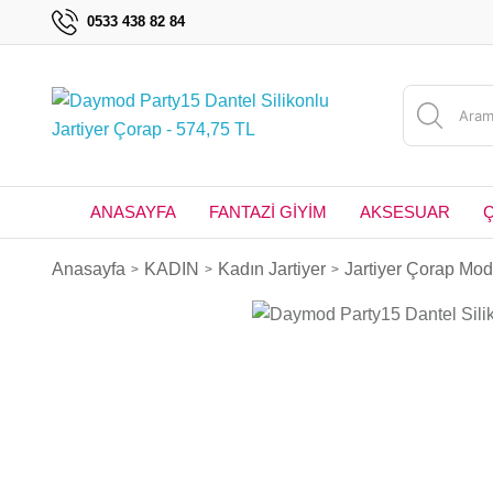
0533 438 82 84
ANASAYFA
FANTAZİ GİYİM
AKSESUAR
Anasayfa
KADIN
Kadın Jartiyer
Jartiyer Çorap Mode