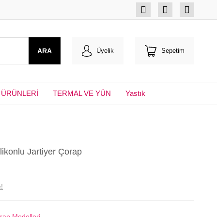
ARA
Üyelik
Sepetim
 ÜRÜNLERİ
TERMAL VE YÜN
Yastık
ikonlu Jartiyer Çorap
!
orap Modelleri