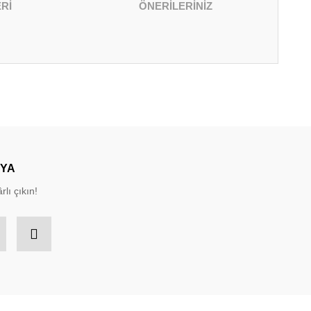
Rİ
ÖNERİLERİNİZ
irsiniz.
DYA
rlı çıkın!