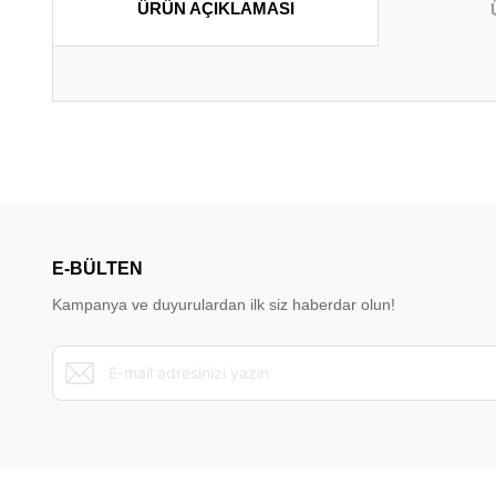
ÜRÜN AÇIKLAMASI
Bu ürünün fiyat bilgisi, resim, ürün açıklamalarında ve diğer konu
Görüş ve önerileriniz için teşekkür ederiz.
Ürün resmi kalitesiz, bozuk veya görüntülenemiyor.
Ürün açıklamasında eksik bilgiler bulunuyor.
E-BÜLTEN
Ürün bilgilerinde hatalar bulunuyor.
Kampanya ve duyurulardan ilk siz haberdar olun!
Ürün fiyatı diğer sitelerden daha pahalı.
Bu ürüne benzer farklı alternatifler olmalı.