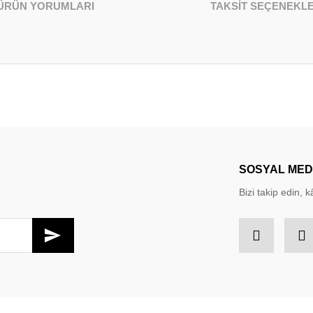
ÜRÜN YORUMLARI
TAKSİT SEÇENEKLE
larda yetersiz gördüğünüz noktaları öneri formunu kullanarak tarafımıza iletebil
Bu ürüne ilk yorumu siz yapın!
Yorum Yaz
SOSYAL ME
Bizi takip edin, kâ