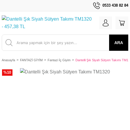
0533 438 82 84
ARA
Anasayfa
FANTAZİ GİYİM
Fantazi İç Giyim
Dantelli Şık Siyah Sütyen Takımı TM1
%10