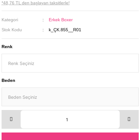
*48,76 TL den başlayan taksitlerle!
Kategori
Erkek Boxer
Stok Kodu
k_ÇK.855__R01
Renk
Beden