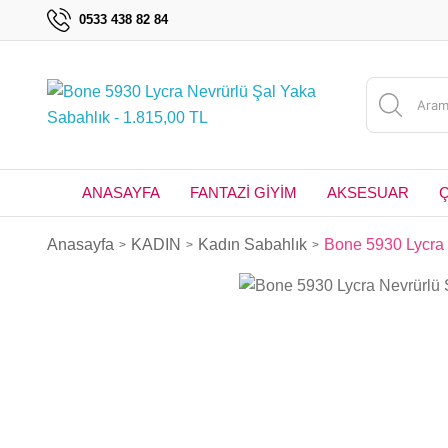
0533 438 82 84
ANASAYFA
FANTAZİ GİYİM
AKSESUAR
Anasayfa
KADIN
Kadın Sabahlık
Bone 5930 Lycra 