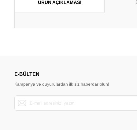
ÜRÜN AÇIKLAMASI
Bu ürünün fiyat bilgisi, resim, ürün açıklamalarında ve diğer konu
Görüş ve önerileriniz için teşekkür ederiz.
Ürün resmi kalitesiz, bozuk veya görüntülenemiyor.
Ürün açıklamasında eksik bilgiler bulunuyor.
E-BÜLTEN
Ürün bilgilerinde hatalar bulunuyor.
Kampanya ve duyurulardan ilk siz haberdar olun!
Ürün fiyatı diğer sitelerden daha pahalı.
Bu ürüne benzer farklı alternatifler olmalı.