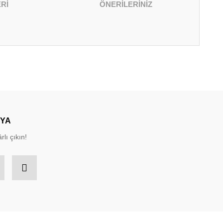
Rİ
ÖNERİLERİNİZ
irsiniz.
DYA
rlı çıkın!