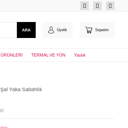
ARA
Üyelik
Sepetim
 ÜRÜNLERİ
TERMAL VE YÜN
Yastık
 Şal Yaka Sabahlık
le!
hlık