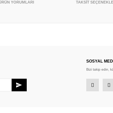
ÜRÜN YORUMLARI
TAKSİT SEÇENEKLE
larda yetersiz gördüğünüz noktaları öneri formunu kullanarak tarafımıza iletebil
Bu ürüne ilk yorumu siz yapın!
Yorum Yaz
SOSYAL ME
Bizi takip edin, kâ