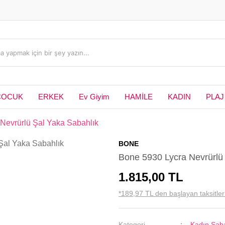
ÇOCUK
ERKEK
Ev Giyim
HAMİLE
KADIN
PLAJ
Nevrürlü Şal Yaka Sabahlık
BONE
Bone 5930 Lycra Nevrürlü
1.815,00 TL
*189,97 TL den başlayan taksitler
Kategori
Kadın Saba