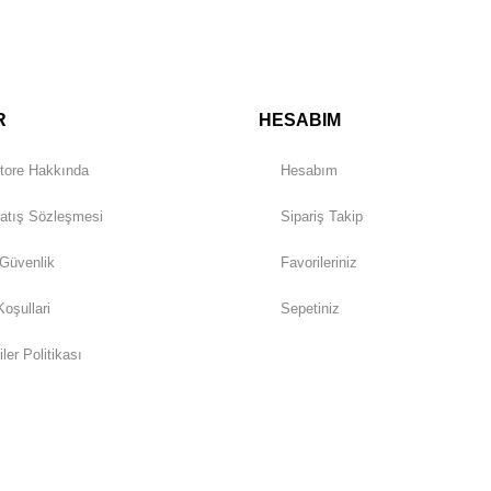
Gönder
R
HESABIM
tore Hakkında
Hesabım
atış Sözleşmesi
Sipariş Takip
 Güvenlik
Favorileriniz
Koşullari
Sepetiniz
iler Politikası