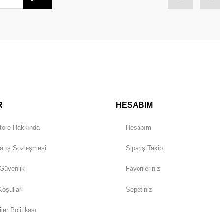
Gönder
R
HESABIM
tore Hakkında
Hesabım
atış Sözleşmesi
Sipariş Takip
 Güvenlik
Favorileriniz
Koşullari
Sepetiniz
iler Politikası