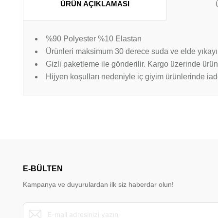
ÜRÜN AÇIKLAMASI
%90 Polyester %10 Elastan
Ürünleri maksimum 30 derece suda ve elde yıkayı
Gizli paketleme ile gönderilir. Kargo üzerinde ürün
Hijyen koşulları nedeniyle iç giyim ürünlerinde i
Bu ürünün fiyat bilgisi, resim, ürün açıklamalarında ve diğer konu
Görüş ve önerileriniz için teşekkür ederiz.
Ürün resmi kalitesiz, bozuk veya görüntülenemiyor.
Ürün açıklamasında eksik bilgiler bulunuyor.
E-BÜLTEN
Ürün bilgilerinde hatalar bulunuyor.
Kampanya ve duyurulardan ilk siz haberdar olun!
Ürün fiyatı diğer sitelerden daha pahalı.
Bu ürüne benzer farklı alternatifler olmalı.