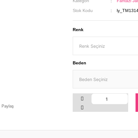
Kategori
Fantazi Jar
Stok Kodu
ly_TM131
Renk
Beden
Paylaş