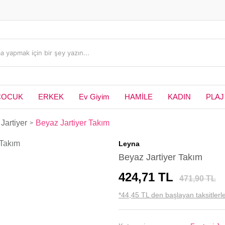
ÇOCUK
ERKEK
Ev Giyim
HAMİLE
KADIN
PLAJ
Jartiyer
Beyaz Jartiyer Takım
Leyna
Beyaz Jartiyer Takım
424,71 TL
471,90 TL
*44,45 TL den başlayan taksitlerle