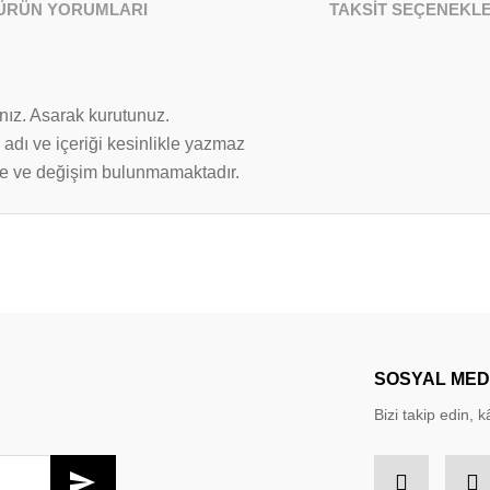
ÜRÜN YORUMLARI
TAKSİT SEÇENEKLE
nız. Asarak kurutunuz.
 adı ve içeriği kesinlikle yazmaz
ade ve değişim bulunmamaktadır.
larda yetersiz gördüğünüz noktaları öneri formunu kullanarak tarafımıza iletebil
Bu ürüne ilk yorumu siz yapın!
Yorum Yaz
SOSYAL ME
Bizi takip edin, kâ