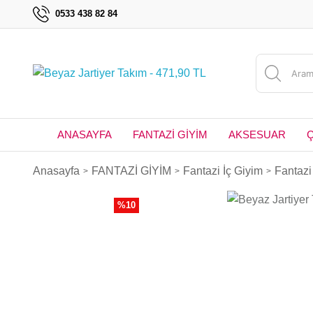
0533 438 82 84
ANASAYFA
FANTAZİ GİYİM
AKSESUAR
Anasayfa
FANTAZİ GİYİM
Fantazi İç Giyim
Fantazi 
%10