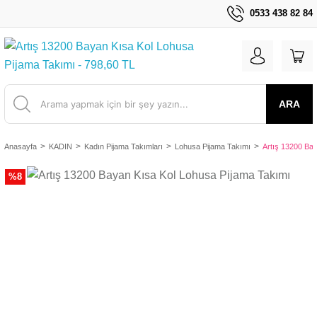
0533 438 82 84
ARA
Anasayfa
KADIN
Kadın Pijama Takımları
Lohusa Pijama Takımı
Artış 13200 Ba
%8