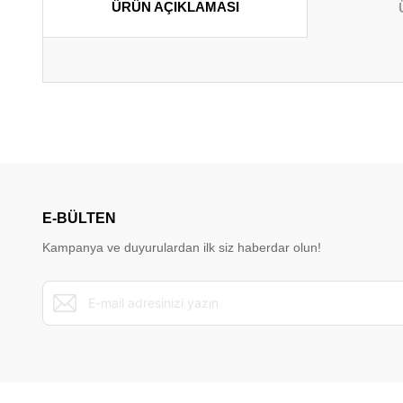
ÜRÜN AÇIKLAMASI
Bu ürünün fiyat bilgisi, resim, ürün açıklamalarında ve diğer konu
Görüş ve önerileriniz için teşekkür ederiz.
Ürün resmi kalitesiz, bozuk veya görüntülenemiyor.
Ürün açıklamasında eksik bilgiler bulunuyor.
E-BÜLTEN
Ürün bilgilerinde hatalar bulunuyor.
Kampanya ve duyurulardan ilk siz haberdar olun!
Ürün fiyatı diğer sitelerden daha pahalı.
Bu ürüne benzer farklı alternatifler olmalı.