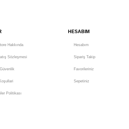
Gönder
R
HESABIM
tore Hakkında
Hesabım
atış Sözleşmesi
Sipariş Takip
 Güvenlik
Favorileriniz
Koşullari
Sepetiniz
iler Politikası