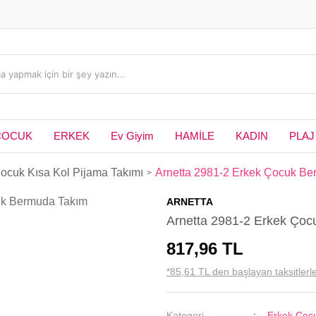
ÇOCUK
ERKEK
Ev Giyim
HAMİLE
KADIN
PLAJ
ocuk Kısa Kol Pijama Takımı
Arnetta 2981-2 Erkek Çocuk B
ARNETTA
Arnetta 2981-2 Erkek Ço
817,96 TL
*85,61 TL den başlayan taksitlerle
Kategori
Erkek Çocu