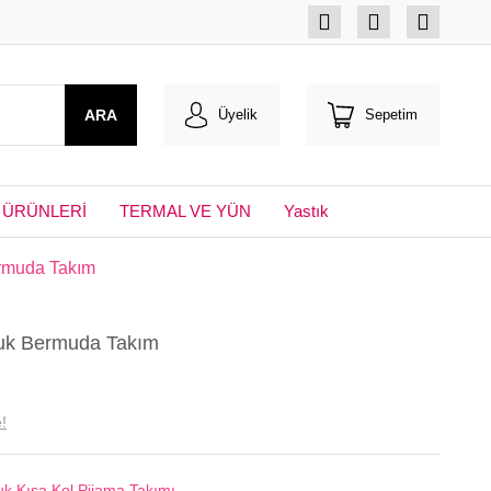
ARA
Üyelik
Sepetim
 ÜRÜNLERİ
TERMAL VE YÜN
Yastık
ermuda Takım
cuk Bermuda Takım
!
k Kısa Kol Pijama Takımı