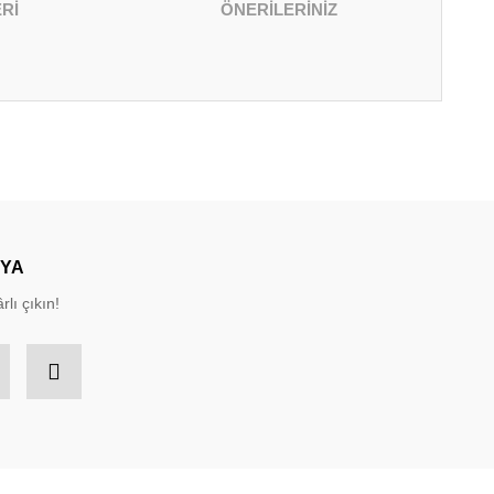
Rİ
ÖNERİLERİNİZ
irsiniz.
DYA
rlı çıkın!