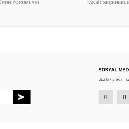
ÜRÜN YORUMLARI
TAKSİT SEÇENEKLE
larda yetersiz gördüğünüz noktaları öneri formunu kullanarak tarafımıza iletebil
Bu ürüne ilk yorumu siz yapın!
Yorum Yaz
SOSYAL ME
Bizi takip edin, kâ