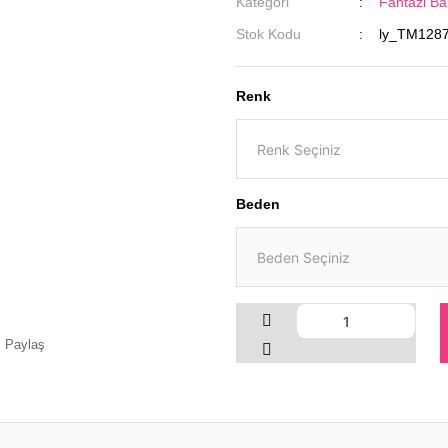
Kategori
Fantazi Ba
Stok Kodu
ly_TM128
Renk
Beden
Paylaş