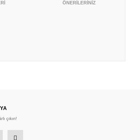
Rİ
ÖNERİLERİNİZ
irsiniz.
DYA
rlı çıkın!