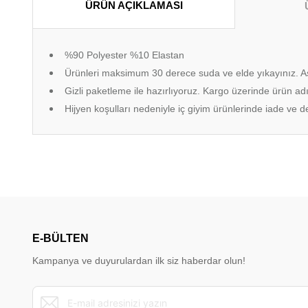
ÜRÜN AÇIKLAMASI
%90 Polyester %10 Elastan
Ürünleri maksimum 30 derece suda ve elde yıkayınız. A
Gizli paketleme ile hazırlıyoruz. Kargo üzerinde ürün adı
Hijyen koşulları nedeniyle iç giyim ürünlerinde iade ve
Bu ürünün fiyat bilgisi, resim, ürün açıklamalarında ve diğer konu
Görüş ve önerileriniz için teşekkür ederiz.
Ürün resmi kalitesiz, bozuk veya görüntülenemiyor.
Ürün açıklamasında eksik bilgiler bulunuyor.
E-BÜLTEN
Ürün bilgilerinde hatalar bulunuyor.
Kampanya ve duyurulardan ilk siz haberdar olun!
Ürün fiyatı diğer sitelerden daha pahalı.
Bu ürüne benzer farklı alternatifler olmalı.