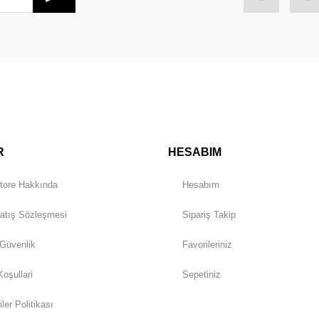
Gönder
R
HESABIM
tore Hakkında
Hesabım
atış Sözleşmesi
Sipariş Takip
 Güvenlik
Favorileriniz
Koşullari
Sepetiniz
iler Politikası