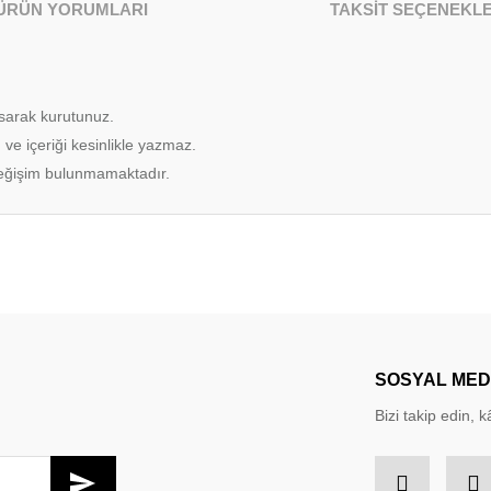
ÜRÜN YORUMLARI
TAKSİT SEÇENEKLE
sarak kurutunuz.
 ve içeriği kesinlikle yazmaz.
 değişim bulunmamaktadır.
larda yetersiz gördüğünüz noktaları öneri formunu kullanarak tarafımıza iletebil
Bu ürüne ilk yorumu siz yapın!
Yorum Yaz
SOSYAL ME
Bizi takip edin, kâ