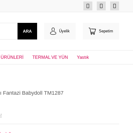
ARA
Üyelik
Sepetim
 ÜRÜNLERİ
TERMAL VE YÜN
Yastık
ızı Fantazi Babydoll TM1287
!