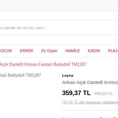
ÇOCUK
ERKEK
Ev Giyim
HAMİLE
KADIN
PLAJ
 Açık Dantelli Kırmızı Fantazi Babydoll TM1287
Leyna
Arkası Açık Dantelli Kırm
359,37 TL
399,30 TL
*37,61 TL den başlayan taksitlerle