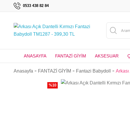
0533 438 82 84
ANASAYFA
FANTAZİ GİYİM
AKSESUAR
Anasayfa
FANTAZİ GİYİM
Fantazi Babydoll
Arkası
%10